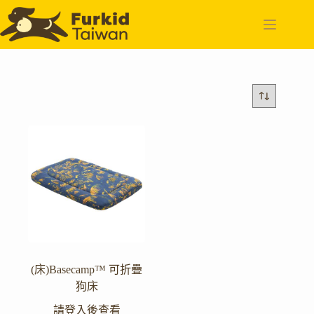
跳
至
主
要
內
容
(床)Basecamp™ 可折疊
狗床
請登入後查看