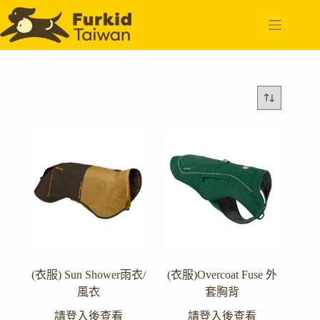
跳
至
主
要
內
容
(衣服) Sun Shower雨衣/
(衣服)Overcoat Fuse 外
風衣
套胸背
請登入後查看
請登入後查看