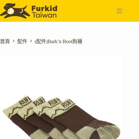
跳
至
主
要
內
容
首頁
配件
(配件)Bark’n Boot狗襪