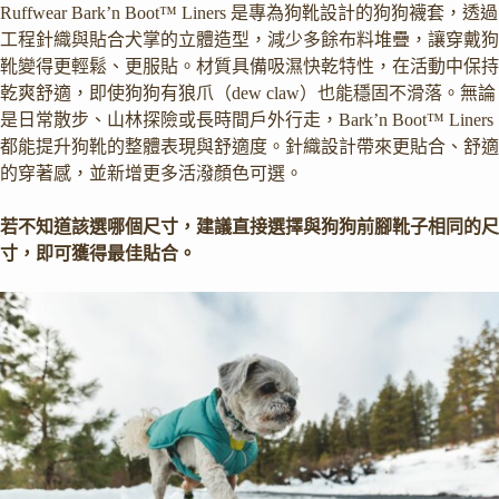
Ruffwear Bark’n Boot™ Liners 是專為狗靴設計的狗狗襪套，透過
工程針織與貼合犬掌的立體造型，減少多餘布料堆疊，讓穿戴狗
靴變得更輕鬆、更服貼。材質具備吸濕快乾特性，在活動中保持
乾爽舒適，即使狗狗有狼爪（dew claw）也能穩固不滑落。無論
是日常散步、山林探險或長時間戶外行走，Bark’n Boot™ Liners
都能提升狗靴的整體表現與舒適度。針織設計帶來更貼合、舒適
的穿著感，並新增更多活潑顏色可選。
若不知道該選哪個尺寸，建議直接選擇與狗狗前腳靴子相同的尺
寸，即可獲得最佳貼合。